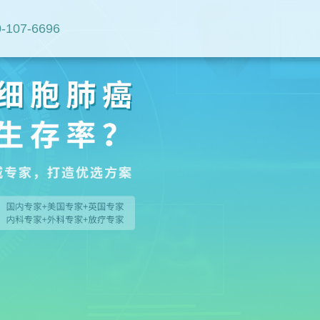
-107-6696