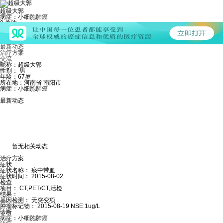
超级大郭
病症：小细胞肺癌
0
关注
86
粉丝
0
发帖
个人主页
最新动态
治疗方案
交流
昵称：超级大郭
性别： 男
年龄：67岁
所在地：河南省 南阳市
病症：小细胞肺癌
最新动态
暂无相关动态
治疗方案
症状
症状名称：
痰中带血
症状时间：
2015-08-02
检查
项目：
CT,PET/CT,活检
结果：
基因检测：
无突变项
肿瘤标记物：
2015-08-19 NSE:1ug/L
诊断
病症：
小细胞肺癌