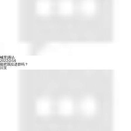
峸里|蕗亾
2022/2/16
能把我拉进群吗？
回复