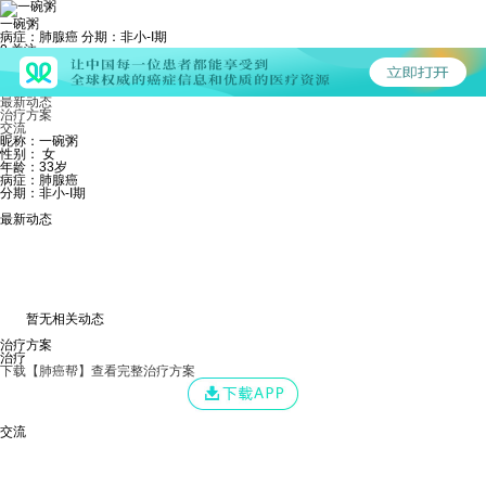
一碗粥
病症：肺腺癌
分期：非小-I期
0
关注
0
粉丝
0
发帖
个人主页
最新动态
治疗方案
交流
昵称：一碗粥
性别： 女
年龄：33岁
病症：肺腺癌
分期：非小-I期
最新动态
暂无相关动态
治疗方案
治疗
下载【肺癌帮】查看完整治疗方案
交流