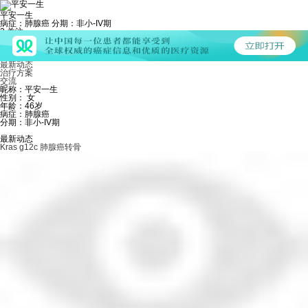
平安一生
病症：肺腺癌
分期：非小-IV期
2
关注
1
粉丝
1
发帖
个人主页
最新动态
治疗方案
交流
昵称：平安一生
性别： 女
年龄：46岁
病症：肺腺癌
分期：非小-IV期
最新动态
Kras g12c 肺腺癌转骨