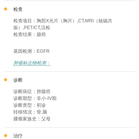
检查
检查项目：胸部X光片（胸片）,CT,MRI（核磁共
振）,PET/CT,活检
检查结果：腺癌
基因检测：EGFR
肿瘤标志物检测：
诊断
诊断病症：肺腺癌
诊断期型：非小-IV期
诊断类型：初诊
转移情况：骨,脑
腫瘤家族史：父母
治疗