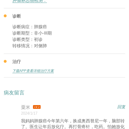
肿瘤标志物检测：
诊断
诊断病症：肺腺癌
诊断期型：非小-III期
诊断类型：初诊
转移情况：对侧肺
治疗
下载APP查看详细治疗方案
病友留言
回复
粟米
2024/1/17
我妈妈肺腺癌今年第六年，换成奥西替尼一年，脑部转
了。医生让年后放化疗。再打骨疼针，吃药。怕她放化