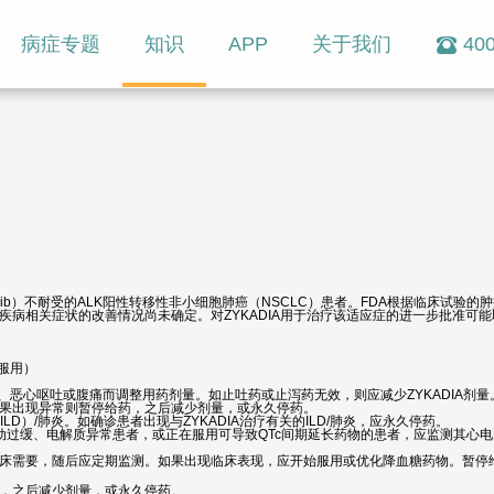
病症专题
知识
APP
关于我们
400
zotinib）不耐受的ALK阳性转移性非小细胞肺癌（NSCLC）患者。FDA根据临床试验的
或疾病相关症状的改善情况尚未确定。对ZYKADIA用于治疗该适应症的进一步批准可
内服用）
、恶心呕吐或腹痛而调整用药剂量。如止吐药或止泻药无效，则应减少ZYKADIA剂量
。如果出现异常则暂停给药，之后减少剂量，或永久停药。
D）/肺炎。如确诊患者出现与ZYKADIA治疗有关的ILD/肺炎，应永久停药。
竭、心动过缓、电解质异常患者，或正在服用可导致QTc间期延长药物的患者，应监测其心
有临床需要，随后应定期监测。如果出现临床表现，应开始服用或优化降血糖药物。暂停
药，之后减少剂量，或永久停药。