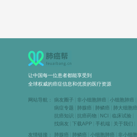
让中国每一位患者都能享受到
全球权威的癌症信息和优质的医疗资源
网站导航：
病友圈子
非小细胞肺癌
小细胞肺癌
病症专题
肺腺癌
肺鳞癌
肺大细胞
抗癌知识
抗癌药物
NCI
临床试验
找病友
下载APP
手机端
关于我们
友情链接：
肺腺癌
肺鳞癌
小细胞肺癌
非小细