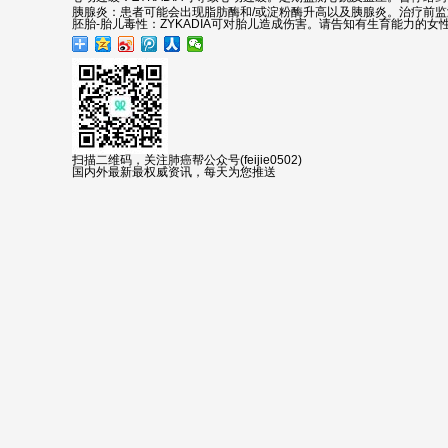
胰腺炎：患者可能会出现脂肪酶和/或淀粉酶升高以及胰腺炎。治疗前
胚胎-胎儿毒性：ZYKADIA可对胎儿造成伤害。请告知有生育能力的
扫描二维码，关注肺癌帮公众号(feijie0502)
国内外最新最权威资讯，每天为您推送