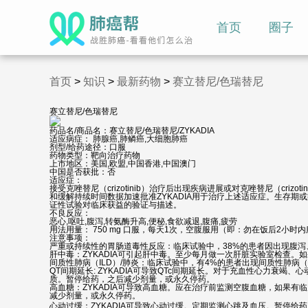
首页
圈子
首页
>
知识
>
最新药物
>
赛立替尼/色瑞替尼
赛立替尼/色瑞替尼
药品名/商品名：
赛立替尼/色瑞替尼/ZYKADIA
适应病症：
肺腺癌,肺鳞癌,大细胞肺癌
剂型/给药途径：
口服
药物类型：
靶向治疗药物
上市地区：
美国,欧盟,中国香港,中国澳门
中国是否获批：
否
适应症：
接受克唑替尼（crizotinib）治疗后出现疾病进展或对克唑替尼（cri
和缓解持续时间数据加速批准ZYKADIA用于治疗上述适应症。生存期
证性试验对临床获益的验证与描述。
不良反应：
恶心,呕吐,腹泻,转氨酶升高,便秘,食欲减退,腹痛,疲劳
用法用量：
750 mg 口服，每天1次，空腹服用（即：勿在饭后2小时
注意事项：
严重或持续性的胃肠道毒性反应：临床试验中，38%的患者因出现腹泻
肝中毒：ZYKADIA可引起肝中毒。至少每月做一次肝脏实验室检查
间质性肺病（ILD）/肺炎：临床试验中，有4%的患者出现间质性肺病（IL
QT间期延长: ZYKADIA可导致QTc间期延长。对于充血性心力衰
质。暂停给药，之后减少剂量，或永久停药。
高血糖：ZYKADIA可导致高血糖。应在治疗前监测空腹血糖，如果
减少剂量，或永久停药。
心动过缓：ZYKADIA可导致心动过缓。定期监测心跳及血压。暂停给