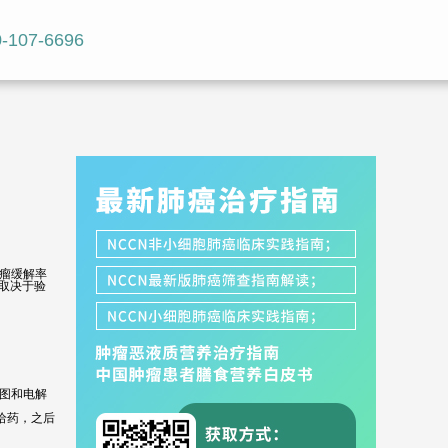
-107-6696
肿瘤缓解率
能取决于验
。
电图和电解
给药，之后