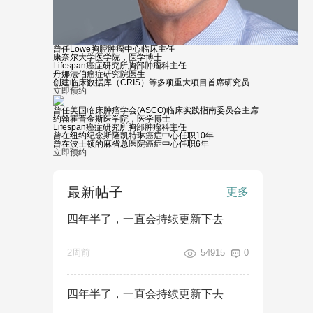
曾任Lowe胸腔肿瘤中心临床主任
康奈尔大学医学院，医学博士
Lifespan癌症研究所胸部肿瘤科主任
丹娜法伯癌症研究院医生
创建临床数据库（CRIS）等多项重大项目首席研究员
立即预约
曾任美国临床肿瘤学会(ASCO)临床实践指南委员会主席
约翰霍普金斯医学院，医学博士
Lifespan癌症研究所胸部肿瘤科主任
曾在纽约纪念斯隆凯特琳癌症中心任职10年
曾在波士顿的麻省总医院癌症中心任职6年
立即预约
最新帖子
更多
四年半了，一直会持续更新下去
2周前
54915
0
四年半了，一直会持续更新下去