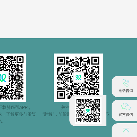
载肺癌帮APP，
关注肺癌帮公众号
论，了解更多前沿资
“肺解”，前沿肺癌信息第一时间获取！
讯。