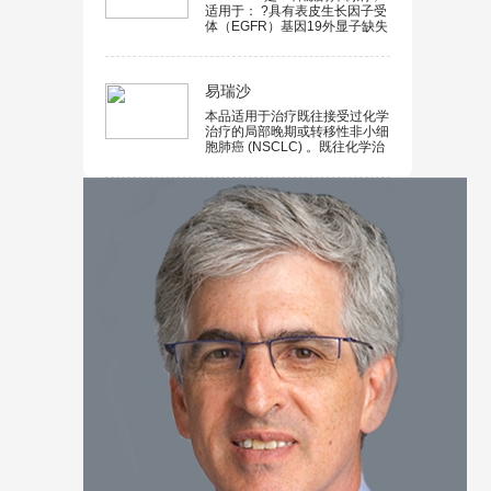
适用于： ?具有表皮生长因子受
适应症的进一步批准可能取决于
体（EGFR）基因19外显子缺失
验证性试验对临床获益的验证与
或21外显子（L858R）置换突
描述。（1）
变的转移性非小细胞肺癌
（NSCLC）患者的一线治疗，
以上突变须由FDA批准的检查所
易瑞沙
检测出。 使用限制：对于其他
本品适用于治疗既往接受过化学
类型的EGFR突变肿瘤患者，
治疗的局部晚期或转移性非小细
GILOTRIF的安全性和有效性尚
胞肺癌 (NSCLC) 。既往化学治
未确定。 ?铂类化疗后疾病出现
疗主要是指铂剂和多西紫杉醇治
进展的转移性鳞状非小细胞肺癌
疗。 本品对于既往接受过化学
患者。
治疗的局部晚期或转移性非小细
胞肺癌患者的疗效，是基于大规
模安慰剂对照临床试验预设亚洲
亚组的生存优势 (注：该试验总
体人群中未显示改善疾病相关症
状和延长生存期) 及中国非对照
临床试验的生存数据而确立的。
两个大型的随机对照临床试验结
果表明：吉非替尼联合含铂化疗
方案一线治疗局部晚期或转移性
NSCLC未显示出临床获益，所
以不推荐此类联合方案。