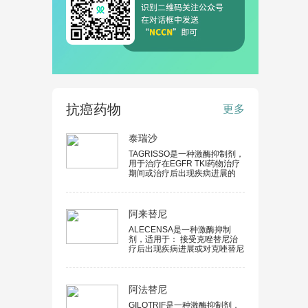
抗癌药物
更多
泰瑞沙
TAGRISSO是一种激酶抑制剂，
用于治疗在EGFR TKI药物治疗
期间或治疗后出现疾病进展的
EGFR T790M 突变阳性转移性
非小细胞肺癌患者，由获FDA批
准的诊断性检查检测出患者是否
携带有EGFR T790M 突变。
阿来替尼
FDA根据临床试验的肿瘤缓解率
ALECENSA是一种激酶抑制
和缓解持续时间数据加速批准
剂，适用于： 接受克唑替尼治
TAGRISSO用于治疗上述适应
疗后出现疾病进展或对克唑替尼
症。对TAGRISSO用于治疗上述
不耐受的ALK阳性转移性非小细
适应症的进一步批准可能取决于
胞肺癌（NSCLC）患者。FDA
验证性试验对临床获益的验证与
根据临床试验的肿瘤缓解率和缓
描述。
解持续时间数据加速批准
阿法替尼
ALECENSA用于治疗上述适应
GILOTRIF是一种激酶抑制剂，
症。对ALECENSA用于治疗该