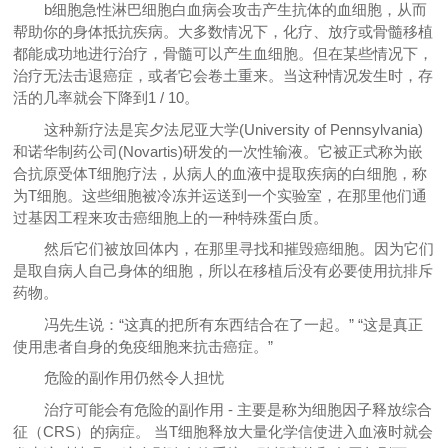
b细胞急性淋巴细胞白血病会攻击产生抗体的血细胞，从而
帮助你的身体抵抗疾病。大多数情况下，化疗、放疗或骨髓移植
都能成功地进行治疗，骨髓可以产生血细胞。但在某些情况下，
治疗无法击退癌症，或者它会卷土重来。当这种情况发生时，存
活的几率就会下降到1 / 10。
这种新疗法是宾夕法尼亚大学(University of Pennsylvania)
和诺华制药公司(Novartis)研发的一次性输液。它被正式称为嵌
合抗原受体T细胞疗法，从病人的血液中提取疾病的白细胞，称
为T细胞。这些细胞被冷冻并运送到一个实验室，在那里他们通
过基因工程来攻击癌细胞上的一种特殊蛋白质。
然后它们被放回体内，在那里寻找和摧毁癌细胞。因为它们
是取自病人自己身体的细胞，所以在移植后没有必要使用抗排斥
药物。
冯先生说：“这真的把所有东西结合在了一起。” “这是真正
使用患者自身的免疫细胞来抗击癌症。”
危险的副作用仍然令人担忧
治疗可能会有危险的副作用 - 主要是称为细胞因子释放综合
征（CRS）的病症。 当T细胞释放大量化学信使进入血液时就会