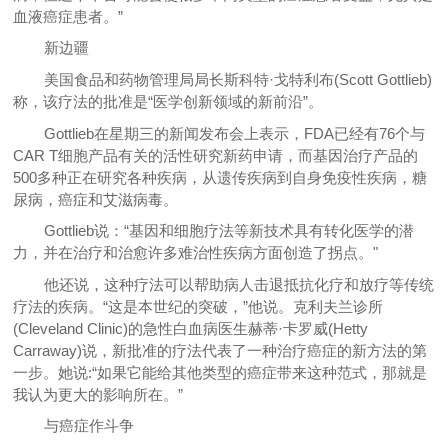
血液癌症患者。”
新边疆
美国食品和药物管理局局长斯科特·戈特利布(Scott Gottlieb)
称，该疗法的批准是“医学创新领域的新前沿”。
Gottlieb在星期三的新闻发布会上表示，FDA已经有76个与
CAR T细胞产品有关的活性研究新药申请，而基因治疗产品的
500多种正在研究各种疾病，从遗传疾病到自身免疫性疾病，糖
尿病，癌症和艾滋病毒。
Gottlieb说：“基因和细胞疗法等新技术具有转化医学的潜
力，并在治疗和治愈许多难治性疾病方面创造了拐点。"
他还说，这种疗法可以帮助病人击退抵抗化疗和放疗等传统
疗法的疾病。“这是本世纪的突破，”他说。克利夫兰诊所
(Cleveland Clinic)的急性白血病医生赫蒂·卡罗威(Hetty
Carraway)说，新批准的疗法代表了一种治疗癌症的新方法的第
一步。她说:“如果它能给其他类型的癌症带来这种范式，那就是
我认为更大的影响所在。”
与癌症作斗争