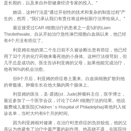
是长期的，以及来自外部健康经济专家的投入。”
她说，这种疗法是“通过开创性的技术和复杂的制造过程”产
生的，然而，“我们承认我们有责任将这种创新疗法带给病人。”
最近接受过CAR t细胞治疗的患者之一是5岁的Liam
Thistlethwaite。自从开始治疗急性淋巴细胞白血病以来，他已经
有4个月没有癌症了。
利亚姆在他的第二个生日前不久被诊断出患有癌症，他已经
用了32个月的化疗药物来毒死他的小身体。这种疗法很苛刻，但
几乎总是成功的。医生告诉利亚姆的父母，如果他能完成治疗，
他有96%的机会治愈。
但8个月后，利亚姆的癌症卷土重来。白血病细胞扩散到他
的脊髓液。肿瘤生长在他大脑的两个腺体上。
利亚姆的医生，圣·裘德(st . Jude)肿瘤科主任，医学博士，
最近参加了一个医学会议，讨论了CAR t细胞疗法的结果。他说
服费城儿童医院(Children ' s Hospital of Philadelphia)将他列入候
诊名单，当时大约有6个月的时间。
因为利亚姆相对健康，在治疗时患癌症的负担较低，他的父
亲认为他避免了治疗中最严重的副作用。他高烧不退，在医院待