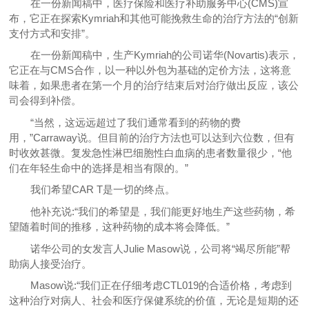
在一份新闻稿中，医疗保险和医疗补助服务中心(CMS)宣
布，它正在探索Kymriah和其他可能挽救生命的治疗方法的“创新
支付方式和安排”。
在一份新闻稿中，生产Kymriah的公司诺华(Novartis)表示，
它正在与CMS合作，以一种以外包为基础的定价方法，这将意
味着，如果患者在第一个月的治疗结束后对治疗做出反应，该公
司会得到补偿。
“当然，这远远超过了我们通常看到的药物的费
用，”Carraway说。但目前的治疗方法也可以达到六位数，但有
时收效甚微。复发急性淋巴细胞性白血病的患者数量很少，“他
们在年轻生命中的选择是相当有限的。”
我们希望CAR T是一切的终点。
他补充说:“我们的希望是，我们能更好地生产这些药物，希
望随着时间的推移，这种药物的成本将会降低。”
诺华公司的女发言人Julie Masow说，公司将“竭尽所能”帮
助病人接受治疗。
Masow说:“我们正在仔细考虑CTL019的合适价格，考虑到
这种治疗对病人、社会和医疗保健系统的价值，无论是短期的还