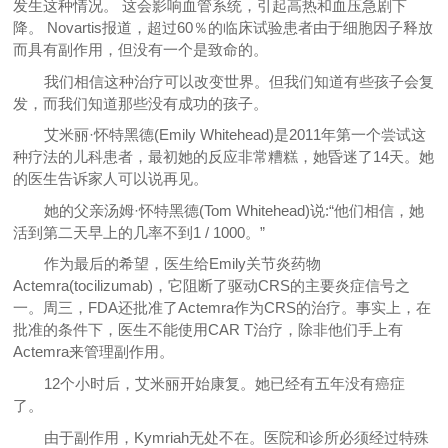
发生这种情况。 这会影响血管系统，引起高热和血压急剧下
降。 Novartis报道，超过60％的临床试验患者由于细胞因子释放
而具有副作用，但没有一个是致命的。
我们相信这种治疗可以改变世界。但我们知道有些孩子会复
发，而我们知道那些没有成功的孩子。
艾米丽·怀特黑德(Emily Whitehead)是2011年第一个尝试这
种疗法的儿科患者，最初她的反应非常糟糕，她昏迷了14天。她
的医生告诉家人可以说再见。
她的父亲汤姆·怀特黑德(Tom Whitehead)说:“他们相信，她
活到第二天早上的几率不到1 / 1000。”
作为最后的希望，医生给Emily关节炎药物
Actemra(tocilizumab)，它阻断了驱动CRS的主要炎症信号之
一。周三，FDA还批准了Actemra作为CRS的治疗。事实上，在
批准的条件下，医生不能使用CAR T治疗，除非他们手上有
Actemra来管理副作用。
12个小时后，艾米丽开始康复。她已经有五年没有癌症
了。
由于副作用，Kymriah无处不在。医院和诊所必须经过特殊