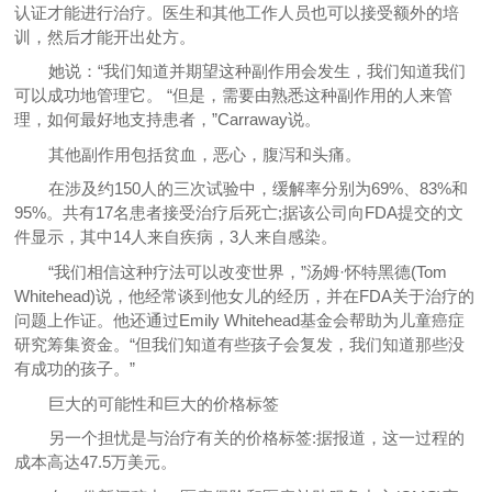
认证才能进行治疗。医生和其他工作人员也可以接受额外的培
训，然后才能开出处方。
她说：“我们知道并期望这种副作用会发生，我们知道我们
可以成功地管理它。 “但是，需要由熟悉这种副作用的人来管
理，如何最好地支持患者，”Carraway说。
其他副作用包括贫血，恶心，腹泻和头痛。
在涉及约150人的三次试验中，缓解率分别为69%、83%和
95%。共有17名患者接受治疗后死亡;据该公司向FDA提交的文
件显示，其中14人来自疾病，3人来自感染。
“我们相信这种疗法可以改变世界，”汤姆·怀特黑德(Tom
Whitehead)说，他经常谈到他女儿的经历，并在FDA关于治疗的
问题上作证。他还通过Emily Whitehead基金会帮助为儿童癌症
研究筹集资金。“但我们知道有些孩子会复发，我们知道那些没
有成功的孩子。”
巨大的可能性和巨大的价格标签
另一个担忧是与治疗有关的价格标签:据报道，这一过程的
成本高达47.5万美元。