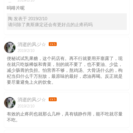
2019/2/10
吗啡片呢
陶 发表于 2019/2/10
请问除了奥斯康定还会有更好点的止疼药吗
消逝的风ジ☆
2019/2/10
便秘试试乳果糖，这个药店有。再不行就要用开塞露了，现
在就只吃饭稀饭和青菜，别的就不要了，也不要油、少盐，
减少肠胃的负担。怕营养不够，熬鸡汤、大骨汤什么的，枸
杞当归什么千万别放，最原味的最好，虑油再喝。反正就是
要尽量避免上火的饮食。
消逝的风ジ☆
2019/2/10
有效的止疼药也就那么几种，具有镇静作用，能不吃就尽量
不吃。