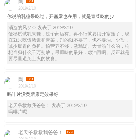
陶
2019/2/10
你说的乳糖果吃过，开塞露也在用，就是青菜吃的少
消逝的风ジ☆ 发表于 2019/2/10
便秘试试乳果糖，这个药店有。再不行就要用开塞露了，现
在就只吃饭稀饭和青菜，别的就不要了，也不要油、少盐，
减少肠胃的负担。怕营养不够，熬鸡汤、大骨汤什么的，枸
杞当归什么千万别放，最原味的最好，虑油再喝。反正就是
要尽量避免上火的饮食。
陶
2019/2/10
吗啡片没奥斯康定效果好
老天爷救救我爸爸！ 发表于 2019/2/10
吗啡片呢
老天爷救救我爸爸！