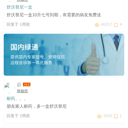
舒沃替尼一盒
舒沃替尼一盒10月七号到期，有需要的病友免费送
回复于 1周前
46317
4
蔚
肺腺癌
耐药。。。
朋友家人耐药，多一盒舒沃替尼
回复于 2周前
1545
1