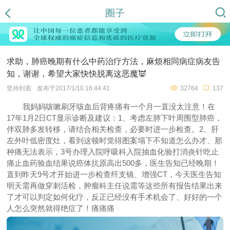
圈子
求助，肺癌晚期有什么中药治疗方法，麻烦相同病症病友告
知，谢谢，希望大家快快脱离这恶魔👿
坚持到底
发布于2017/1/10 16:44:41
32764
137
我妈妈咳嗽刷牙咳血后背疼痛有一个月一直没太注意！在
17年1月2日CT显示诊断及建议：1、考虑左肺下叶周围型肺癌，
伴双肺多发转移，请结合相关检查，必要时进一步检查。2、肝
左外叶低密度灶，看到这顿时觉得图案塌下不知道怎么办才、那
种痛无法表示，3号办理入院呼吸科入院抽血化验打消炎针吃止
痛止血药验血结果说癌体抗原高出500多，医生告知已经晚期！
直到昨天9号才开始进一步检查纤支镜、增强CT，今天医生告知
明天需再做穿刺活检，肿瘤科主任说需等这些所有报告结果出来
了才可以判定如何化疗，反正已经没有手术机会了、好好的一个
人怎么突然就得绝症了！痛痛痛