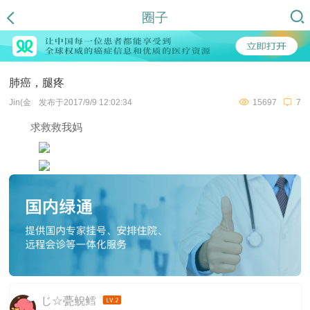
圈子
肺癌，腿疼
Jin(金
发布于2017/9/9 12:02:34
15697
7
求救救我妈
じ☆甍鲵鳕