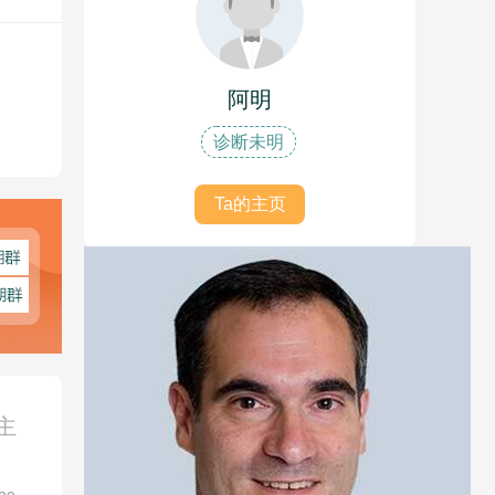
阿明
诊断未明
Ta的主页
主