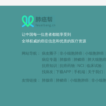
让中国每一位患者都能享受到
全球权威的癌症信息和优质的医疗资源
网站导航：
病友圈子
非小细胞肺癌
小细胞肺癌
病症专题
肺腺癌
肺鳞癌
肺大细胞
抗癌知识
抗癌药物
NCI
临床试验
找病友
下载APP
手机端
关于我们
友情链接：
肺腺癌
肺鳞癌
小细胞肺癌
非小细