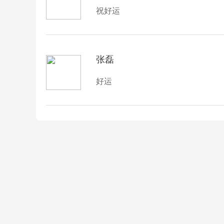
祝好运
张磊
好运