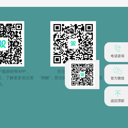
载肺癌帮APP，
关注肺癌帮公众号
论，了解更多前沿资
“肺解”，前沿肺癌信息第一时间获取！
讯。