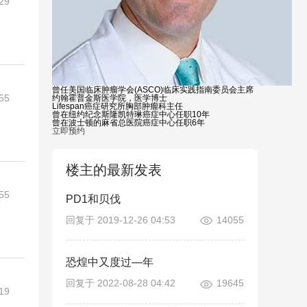
29
曾任美国临床肿瘤学会(ASCO)临床实践指南委员会主席
55
约翰霍普金斯医学院，医学博士
Lifespan癌症研究所胸部肿瘤科主任
曾在纽约纪念斯隆凯特琳癌症中心任职10年
曾在波士顿的麻省总医院癌症中心任职6年
立即预约
楼主的最新发表
:55
PD1和贝伐
回复于 2019-12-26 04:53
14055
恐煌中又度过—年
回复于 2022-08-28 04:42
19645
19