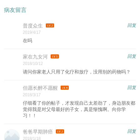
病友留言
回复
普度众生
2019/4/17
在吗
回复
家在九女河
2018/10/12
请问你家老人只用了化疗和放疗，没用别的药物吗？
回复
但愿长醉不愿醒
2018/3/17
仔细看了你的帖子，才发现自己太差劲了，身边朋友都
觉得我是对父母最好的子女，真是惭愧啊。向你学
习！！
回复
爸爸早期肺癌
2018/1/18