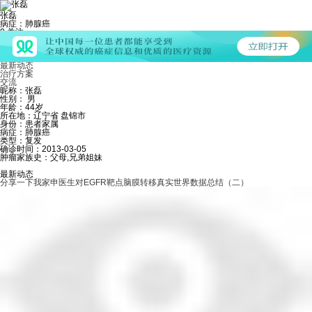
张磊
病症：肺腺癌
0
关注
452
粉丝
18
发帖
个人主页
最新动态
治疗方案
交流
昵称：张磊
性别： 男
年龄：44岁
所在地：辽宁省 盘锦市
身份：患者家属
病症：肺腺癌
类型：复发
确诊时间：2013-03-05
肿瘤家族史：父母,兄弟姐妹
最新动态
分享一下我家申医生对EGFR靶点脑膜转移真实世界数据总结（二）