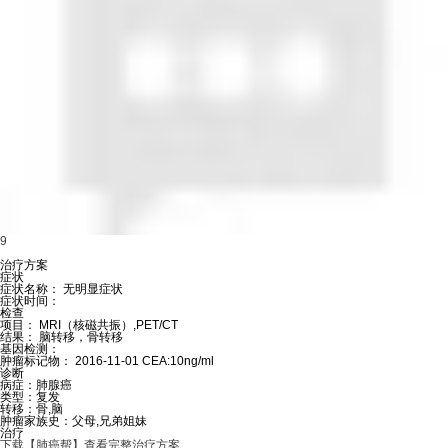
9
治疗方案
症状
症状名称：
无明显症状
症状时间：
检查
项目：
MRI（核磁共振）,PET/CT
结果：
脑转移，骨转移
基因检测：
肿瘤标记物：
2016-11-01 CEA:10ng/ml
诊断
病症：
肺腺癌
类型：
复发
转移：
骨,脑
肿瘤家族史：
父母,兄弟姐妹
治疗
下载【肺癌帮】查看完整治疗方案