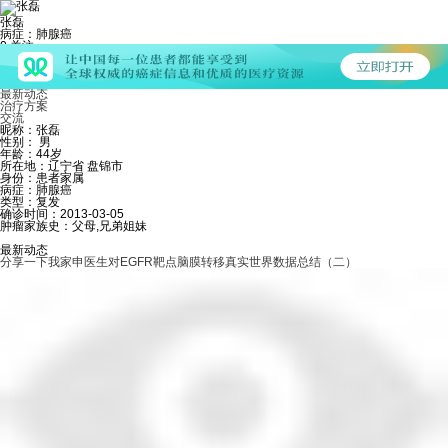
张磊
病症：肺腺癌
0
关注
452
粉丝
18
发帖
个人主页
最新动态
治疗方案
交流
昵称：张磊
性别： 男
年龄：44岁
所在地：辽宁省 盘锦市
身份：患者家属
病症：肺腺癌
类型：复发
确诊时间：2013-03-05
肿瘤家族史：父母,兄弟姐妹
最新动态
分享一下我家申医生对EGFR靶点脑膜转移真实世界数据总结（二）