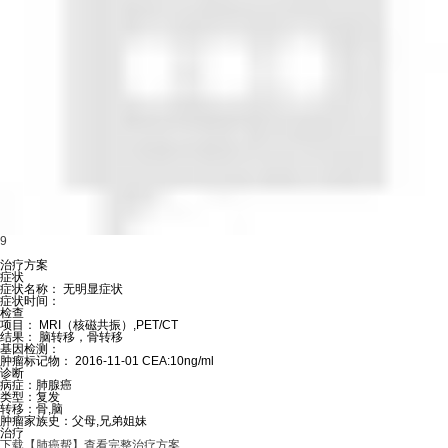
9
治疗方案
症状
症状名称：
无明显症状
症状时间：
检查
项目：
MRI（核磁共振）,PET/CT
结果：
脑转移，骨转移
基因检测：
肿瘤标记物：
2016-11-01 CEA:10ng/ml
诊断
病症：
肺腺癌
类型：
复发
转移：
骨,脑
肿瘤家族史：
父母,兄弟姐妹
治疗
下载【肺癌帮】查看完整治疗方案