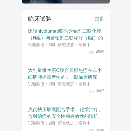
临床试验
更多
比较nivolumab联合含铂剂二联化疗
（H组）与含铂剂二联化疗（I组）的
OS
试验阶段：3期
研究状态：招募中
4569
大剂量维生素C联合局部热疗在非小
细胞肺癌患者中的I、II期临床研究
试验阶段：2期
研究状态：招募中
3867
贞芪扶正胶囊配合手术、化学治疗、
放射治疗的安全性和有效性的随机、
双盲、多中心、安慰剂对照Ⅱ期临床
试验阶段：2期
研究状态：招募中
试验
3549