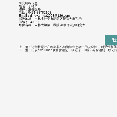
研究机构信息
姓名：丁艳华
职称：主任医师
电话：0431-88782168
Email：dingyanhua2003@126.com
邮政地址：吉林省长春市朝阳区新民大街71号
邮编：130021
单位名称：吉林大学第一医院I期临床试验研究室
我
上一篇：迈华替尼片在晚期非小细胞肺癌患者中的安全性、 耐受性和
下一篇：比较nivolumab联合含铂剂二联化疗（H组）与含铂剂二联化疗