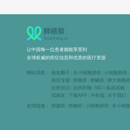
让中国每一位患者都能享受到
全球权威的癌症信息和优质的医疗资源
网站导航：
病友圈子
非小细胞肺癌
小细胞肺癌
病症专题
肺腺癌
肺鳞癌
肺大细胞
抗癌知识
抗癌药物
NCI
临床试验
找病友
下载APP
手机端
关于我们
友情链接：
肺腺癌
肺鳞癌
小细胞肺癌
非小细