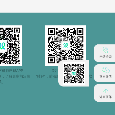
载肺癌帮APP，
关注肺癌帮公众号
论，了解更多前沿资
“肺解”，前沿肺癌信息第一时间获取！
讯。