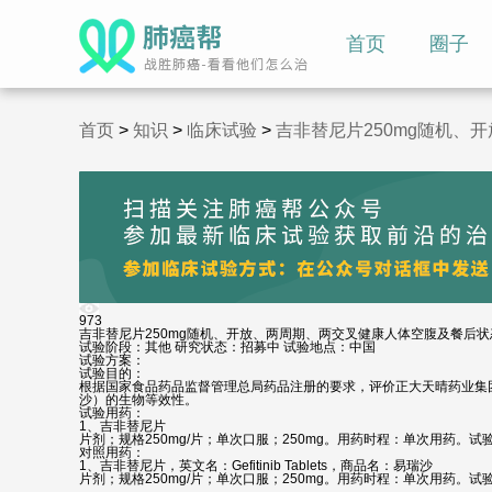
首页
圈子
首页
>
知识
>
临床试验
>
吉非替尼片250mg随机、
973
吉非替尼片250mg随机、开放、两周期、两交叉健康人体空腹及餐后状
试验阶段：其他
研究状态：招募中
试验地点：中国
试验方案：
试验目的：
根据国家食品药品监督管理总局药品注册的要求，评价正大天晴药业集
沙）的生物等效性。
试验用药：
1、吉非替尼片
片剂；规格250mg/片；单次口服；250mg。用药时程：单次用药。试
对照用药：
1、吉非替尼片，英文名：Gefitinib Tablets，商品名：易瑞沙
片剂；规格250mg/片；单次口服；250mg。用药时程：单次用药。试