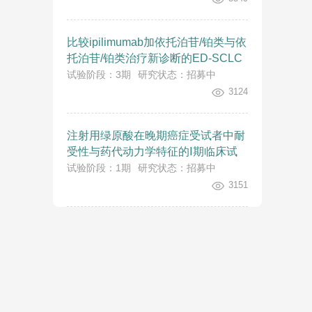
比较ipilimumab加依托泊苷/铂类与依
托泊苷/铂类治疗新诊断的ED-SCLC
患者疗效的随机、多中心、双盲、3
试验阶段：3期
研究状态：招募中
期试验
3124
注射用绿原酸在晚期癌症受试者中耐
受性与药代动力学特征的Ⅰ期临床试
验
试验阶段：1期
研究状态：招募中
3151