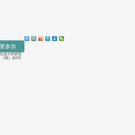
要参加
药代动力学研究
（I组）的OS