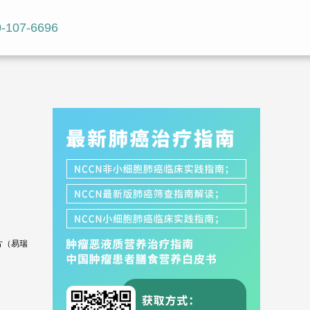
-107-6696
片（易瑞