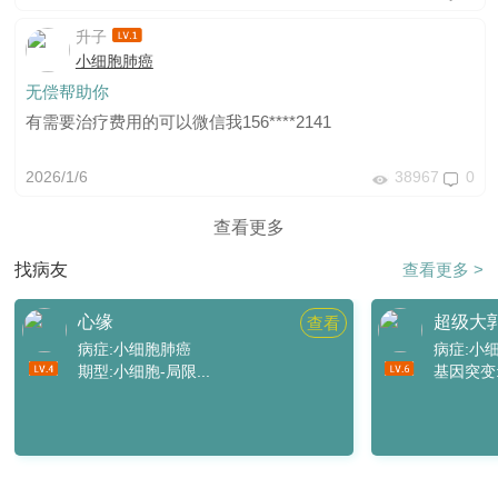
升子
小细胞肺癌
无偿帮助你
有需要治疗费用的可以微信我156****2141
2026/1/6
38967
0
查看更多
找病友
查看更多 >
心缘
超级大
查看
病症:小细胞肺癌
病症:小
期型:小细胞-局限...
基因突变