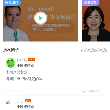
病友圈子
非小细胞
|
小细胞
神经蛙
小细胞肺癌
求助卢比替定
请问用出卢比替定的吗
2026/5/6
19452
1
升子
小细胞肺癌